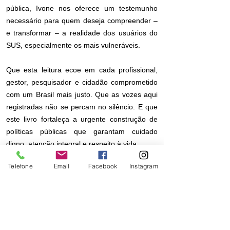
pública, Ivone nos oferece um testemunho
necessário para quem deseja compreender –
e transformar – a realidade dos usuários do
SUS, especialmente os mais vulneráveis.
Que esta leitura ecoe em cada profissional,
gestor, pesquisador e cidadão comprometido
com um Brasil mais justo. Que as vozes aqui
registradas não se percam no silêncio. E que
este livro fortaleça a urgente construção de
políticas públicas que garantam cuidado
digno, atenção integral e respeito à vida.
Telefone
Email
Facebook
Instagram
Boa leitura!
Empresarial Amplamente Ltda.
CNPJ:
35.719.570
/0001-10