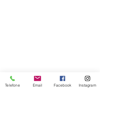
Telefone
Email
Facebook
Instagram
Empresarial Amplamente Ltda.
CNPJ:
35.719.570
/0001-10
PREFIXOS EDITORIAIS
ISBN: