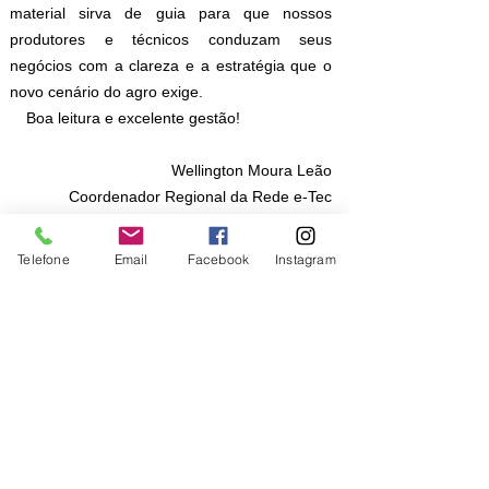
material sirva de guia para que nossos
produtores e técnicos conduzam seus
negócios com a clareza e a estratégia que o
novo cenário do agro exige.
Boa leitura e excelente gestão!
Wellington Moura Leão
Coordenador Regional da Rede e-Tec
Serviço Nacional de Aprendizagem Rural –
Senar-RO
Telefone
Email
Facebook
Instagram
Empresarial Amplamente Ltda.
CNPJ:
35.719.570
/0001-10
PREFIXOS EDITORIAIS
ISBN:
978-65-992756
978-65-992789
978-65-89928